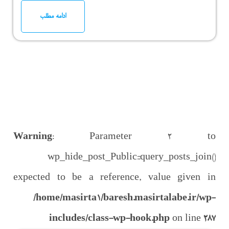
ادامه مطلب
Warning
: Parameter 2 to
wp_hide_post_Public::query_posts_join()
expected to be a reference, value given in
/home/masirta1/baresh.masirtalabe.ir/wp-
includes/class-wp-hook.php
on line
287