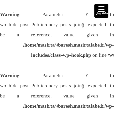
سامانه بارش
Warning
: Parameter 2 to
wp_hide_post_Public::query_posts_join() expected to
be a reference, value given in
/home/masirta1/baresh.masirtalabe.ir/wp-
includes/class-wp-hook.php
on line
287
Warning
: Parameter 2 to
wp_hide_post_Public::query_posts_join() expected to
be a reference, value given in
/home/masirta1/baresh.masirtalabe.ir/wp-