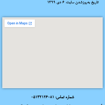
تاریخ به‌روزشدن سایت:
۶ دی ۱۳۹۹
شماره تماس:
05132126081