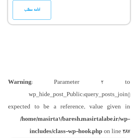
ادامه مطلب
Warning
: Parameter 2 to
wp_hide_post_Public::query_posts_join()
expected to be a reference, value given in
/home/masirta1/baresh.masirtalabe.ir/wp-
includes/class-wp-hook.php
on line
287