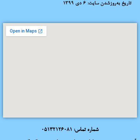
تاریخ به‌روزشدن سایت:
۶ دی ۱۳۹۹
شماره تماس:
05132126081