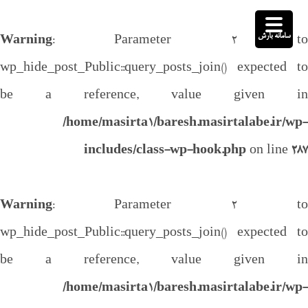
سامانه بارش
Warning
: Parameter 2 to
wp_hide_post_Public::query_posts_join() expected to
be a reference, value given in
/home/masirta1/baresh.masirtalabe.ir/wp-
includes/class-wp-hook.php
on line
287
Warning
: Parameter 2 to
wp_hide_post_Public::query_posts_join() expected to
be a reference, value given in
/home/masirta1/baresh.masirtalabe.ir/wp-