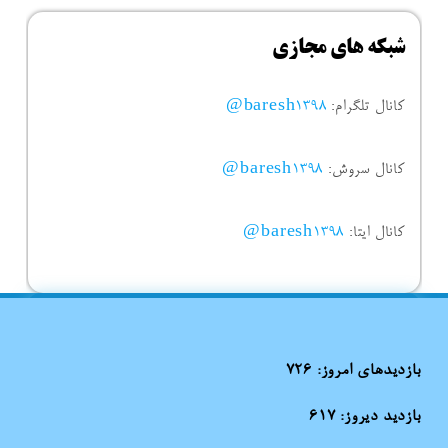
شبکه های مجازی
کانال تلگرام:
baresh1398@
کانال سروش:
baresh1398@
کانال ایتا:
baresh1398@
بازدیدهای امروز:
726
بازدید دیروز:
617