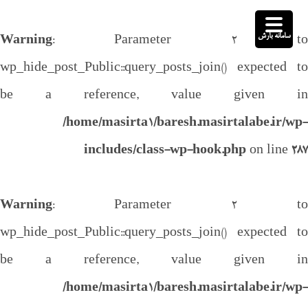
سامانه بارش
Warning
: Parameter 2 to
wp_hide_post_Public::query_posts_join() expected to
be a reference, value given in
/home/masirta1/baresh.masirtalabe.ir/wp-
includes/class-wp-hook.php
on line
287
Warning
: Parameter 2 to
wp_hide_post_Public::query_posts_join() expected to
be a reference, value given in
/home/masirta1/baresh.masirtalabe.ir/wp-