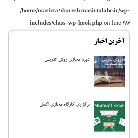
/home/masirta1/baresh.masirtalabe.ir/wp-
includes/class-wp-hook.php
on line
287
آخرین اخبار
دوره مجازی روش تدریس
برگزاری کارگاه مجازی اکسل