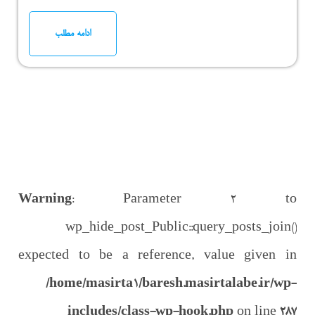
ادامه مطلب
Warning
: Parameter 2 to
wp_hide_post_Public::query_posts_join()
expected to be a reference, value given in
/home/masirta1/baresh.masirtalabe.ir/wp-
includes/class-wp-hook.php
on line
287