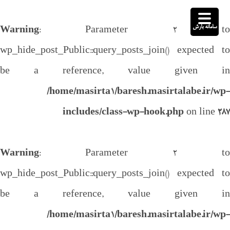
سامانه بارش
Warning
: Parameter 2 to
wp_hide_post_Public::query_posts_join() expected to
be a reference, value given in
/home/masirta1/baresh.masirtalabe.ir/wp-
includes/class-wp-hook.php
on line
287
Warning
: Parameter 2 to
wp_hide_post_Public::query_posts_join() expected to
be a reference, value given in
/home/masirta1/baresh.masirtalabe.ir/wp-