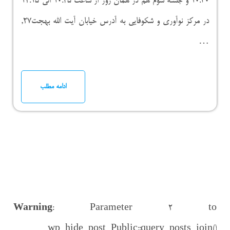
۱۰:۳۰ و جلسه سوم هم در همان روز از ساعت ۱۰:۴۵ الی ۱۲:۱۵
در مرکز نوآوری و شکوفایی به آدرس خیابان آیت الله بهجت۲۷,
…
ادامه مطلب
Warning
: Parameter 2 to
wp_hide_post_Public::query_posts_join()