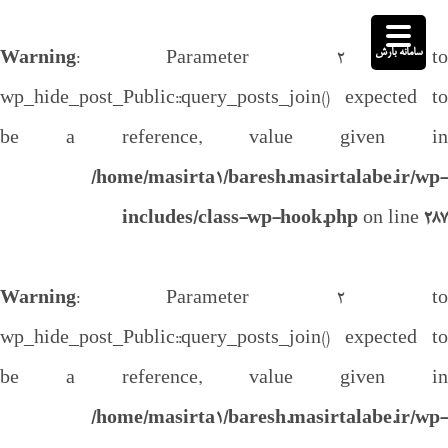
سامانه بارش
Warning
: Parameter 2 to
wp_hide_post_Public::query_posts_join() expected to
be a reference, value given in
/home/masirta1/baresh.masirtalabe.ir/wp-
includes/class-wp-hook.php
on line
287
Warning
: Parameter 2 to
wp_hide_post_Public::query_posts_join() expected to
be a reference, value given in
/home/masirta1/baresh.masirtalabe.ir/wp-