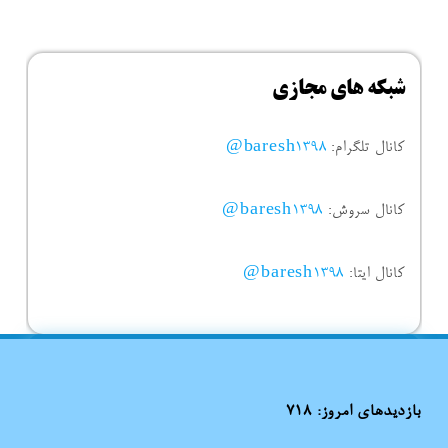
شبکه های مجازی
کانال تلگرام:
baresh1398@
کانال سروش:
baresh1398@
کانال ایتا:
baresh1398@
بازدیدهای امروز:
718